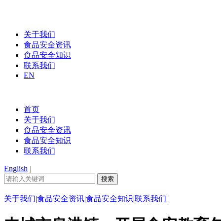
关于我们
食品安全资讯
食品安全知识
联系我们
EN
首页
关于我们
食品安全资讯
食品安全知识
联系我们
English
|
关于我们
|
食品安全资讯
|
食品安全知识
|
联系我们
|