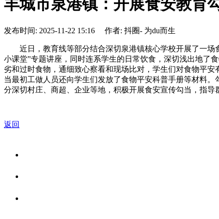
丰城市泉港镇：开展食安教育勾
发布时间: 2025-11-22 15:16 作者: 抖圈- 为du而生
近日，教育线等部分结合深切泉港镇核心学校开展了一场食物
小课堂”专题讲座，同时连系学生的日常饮食，深切浅出地了
劣和过时食物，通细致心察看和现场比对，学生们对食物平安
当最初工做人员还向学生们发放了食物平安科普手册等材料。
分深切村庄、商超、企业等地，积极开展食安宣传勾当，指导
返回
关于我们
食品安全资讯
食品安全知识