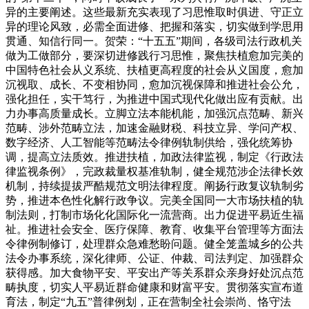
异的主要阐述。这些最新充实表现了习思惟取时俱进、守正立
异的理论风致，必需全面进修、把握和落实，切实做到学思用
贯通、知信行同一。贺荣：“十五五”期间，各级司法行政机关
做为工做部分，要深切进修践行习思惟，聚焦扶植愈加完美的
中国特色社会从义系统、扶植更高程度的社会从义国度，愈加
沉视取、成长、不变相协同，愈加沉视保障和推进社会公允，
强化担任，实干笃行，为推进中国式现代化做出应有贡献。出
力办事高质量成长。立脚立法本能机能，加强沉点范畴、新兴
范畴、涉外范畴立法，加速金融财税、科技立异、学问产权、
数字经济、人工智能等范畴法令律例轨制供给，强化统筹协
调，提高立法质效。推进扶植，加政法律监视，制定《行政法
律监视条例》，完政裁量权基准轨制，健全规范涉企法律长效
机制，持续提拔严酷规范文明法律程度。阐扬行政复议轨制劣
势，推进本色性化解行政争议。完美全国同一大市场扶植的轨
制法则，打制市场化化国际化一流营商。出力促进平易近生福
祉。推进社会安全、医疗保障、教育、收集平台管理等方面法
令律例制修订，处理群众急难愁盼问题。健全笼盖城乡的公共
法令办事系统，深化律师、公证、仲裁、司法判定、加强群众
获得感。加大食物平安、平安出产等关系群众亲身好处沉点范
畴执度，切实人平易近群命健康和财富平安。贯彻落实宣布道
育法，制定“九五”普律例划，正在营制全社会崇尚、恪守法