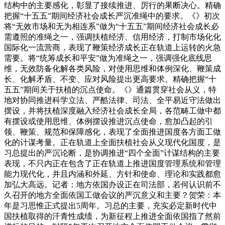
结构中的主要感化，彰显了接续推进、厉行的果断决心。精确
把握“十五五”期间经济社会成长严沉准绳中的要求。《》初次
将“无效市场和无为相连系”做为“十五五”期间经济社会成长必
需遵照的准绳之一，强调扶植经济、信用经济，打制市场化化
国际化一流营商，表现了鞭策经济成长正在轨道上运转的火急
需要。将“统筹成长和平安”做为准绳之一，强调强化底线思
维，无效防备化解各类风险，对使用思维和体例深化、鞭策成
长、化解矛盾、不变、应对风险提出更高要求。精确把握“十
五五”期间关于扶植的沉点使命。《》通篇贯穿社会从义，特
地对协同推进科学立法、严酷法律、司法、全平易近守法做出
摆设，并将扶植深度融入经济社会成长全局，各范畴工做中都
有摆设或使用思维、体例摆设推进沉点使命，愈加凸起的引
领、鞭策、规范和保障感化，表现了全面推进国度各方面工做
化的计谋考量。正在轨道上全面扶植社会从义现代化国度，是
习总提出的严沉论断，是协调推进“四个全面”计谋结构的主要
表现，不只内正在包含了正在轨道上推进国度管理系统和管理
能力现代化，并且内涵和外延、方针和使命、理论和实践都愈
加弘大高远。记者：地方依国办设正在司法部，若何认识前不
久召开的地方全面依国工做会议的严沉意义和主要？贺荣：本
年是习思惟正式提出5周年。习总的主要，充实必定新时代中
国扶植取得的汗青性成绩，为新征程上推进全面依国指了然前