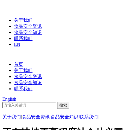
关于我们
食品安全资讯
食品安全知识
联系我们
EN
首页
关于我们
食品安全资讯
食品安全知识
联系我们
English
|
关于我们
|
食品安全资讯
|
食品安全知识
|
联系我们
|