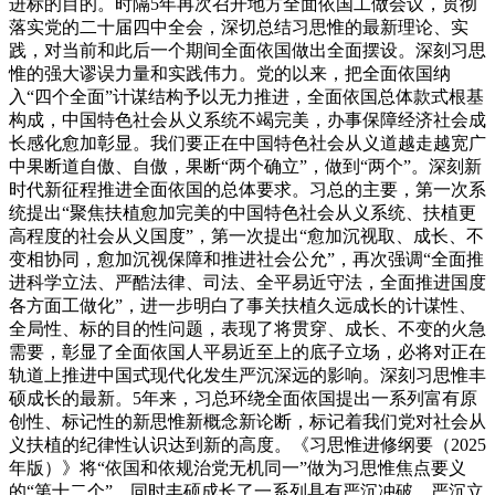
进标的目的。时隔5年再次召开地方全面依国工做会议，贯彻
落实党的二十届四中全会，深切总结习思惟的最新理论、实
践，对当前和此后一个期间全面依国做出全面摆设。深刻习思
惟的强大谬误力量和实践伟力。党的以来，把全面依国纳
入“四个全面”计谋结构予以无力推进，全面依国总体款式根基
构成，中国特色社会从义系统不竭完美，办事保障经济社会成
长感化愈加彰显。我们要正在中国特色社会从义道越走越宽广
中果断道自傲、自傲，果断“两个确立”，做到“两个”。深刻新
时代新征程推进全面依国的总体要求。习总的主要，第一次系
统提出“聚焦扶植愈加完美的中国特色社会从义系统、扶植更
高程度的社会从义国度”，第一次提出“愈加沉视取、成长、不
变相协同，愈加沉视保障和推进社会公允”，再次强调“全面推
进科学立法、严酷法律、司法、全平易近守法，全面推进国度
各方面工做化”，进一步明白了事关扶植久远成长的计谋性、
全局性、标的目的性问题，表现了将贯穿、成长、不变的火急
需要，彰显了全面依国人平易近至上的底子立场，必将对正在
轨道上推进中国式现代化发生严沉深远的影响。深刻习思惟丰
硕成长的最新。5年来，习总环绕全面依国提出一系列富有原
创性、标记性的新思惟新概念新论断，标记着我们党对社会从
义扶植的纪律性认识达到新的高度。《习思惟进修纲要（2025
年版）》将“依国和依规治党无机同一”做为习思惟焦点要义
的“第十二个”，同时丰硕成长了一系列具有严沉冲破、严沉立