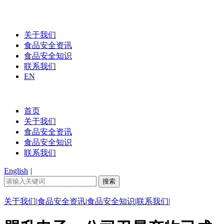
关于我们
食品安全资讯
食品安全知识
联系我们
EN
首页
关于我们
食品安全资讯
食品安全知识
联系我们
English
|
关于我们
|
食品安全资讯
|
食品安全知识
|
联系我们
|