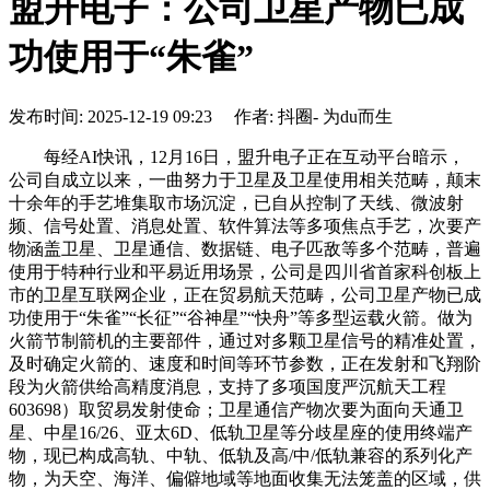
盟升电子：公司卫星产物已成
功使用于“朱雀”
发布时间: 2025-12-19 09:23 作者: 抖圈- 为du而生
每经AI快讯，12月16日，盟升电子正在互动平台暗示，
公司自成立以来，一曲努力于卫星及卫星使用相关范畴，颠末
十余年的手艺堆集取市场沉淀，已自从控制了天线、微波射
频、信号处置、消息处置、软件算法等多项焦点手艺，次要产
物涵盖卫星、卫星通信、数据链、电子匹敌等多个范畴，普遍
使用于特种行业和平易近用场景，公司是四川省首家科创板上
市的卫星互联网企业，正在贸易航天范畴，公司卫星产物已成
功使用于“朱雀”“长征”“谷神星”“快舟”等多型运载火箭。做为
火箭节制箭机的主要部件，通过对多颗卫星信号的精准处置，
及时确定火箭的、速度和时间等环节参数，正在发射和飞翔阶
段为火箭供给高精度消息，支持了多项国度严沉航天工程
603698）取贸易发射使命；卫星通信产物次要为面向天通卫
星、中星16/26、亚太6D、低轨卫星等分歧星座的使用终端产
物，现已构成高轨、中轨、低轨及高/中/低轨兼容的系列化产
物，为天空、海洋、偏僻地域等地面收集无法笼盖的区域，供