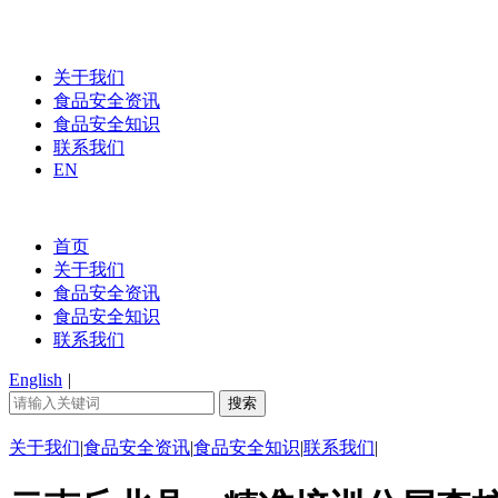
关于我们
食品安全资讯
食品安全知识
联系我们
EN
首页
关于我们
食品安全资讯
食品安全知识
联系我们
English
|
关于我们
|
食品安全资讯
|
食品安全知识
|
联系我们
|