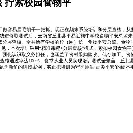
 拧紧校园食物平
工做容易眉毛胡子一把抓。现正在颠末系统培训和分层查核，从
在线进修取测试后，云南省丘北县平易近族中学校食物平安总监
取分层查核。全县所有学校的校（园）长、食物平安总监、食物
引见，本次培训采用“精准课程+分层查核”模式，紧扣校园食物平
，强化认识取义务担任，也涵盖了食材采购验收、储存加工、食
人员查核通过率达100%，食堂从业人员实现培训测试全笼盖。丘
题为新鲜的讲授案例，实正把培训为守护师生‘舌尖平安’的硬本