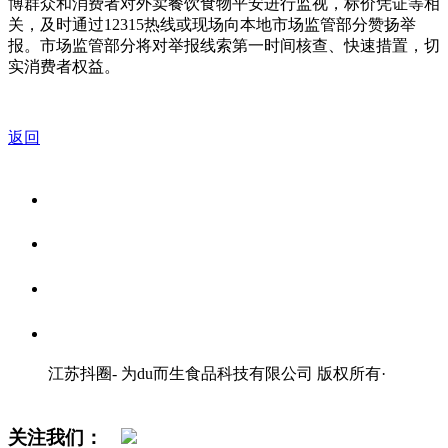
博群众和消费者对外卖餐饮食物平安进行监视，标价凭证等相
关，及时通过12315热线或现场向本地市场监管部分赞扬举
报。市场监管部分将对举报线索第一时间核查、快速措置，切
实消费者权益。
返回
关于我们
食品安全资讯
食品安全知识
联系我们
江苏抖圈- 为du而生食品科技有限公司 版权所有
·
网站地图
关注我们：