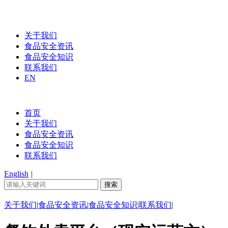
关于我们
食品安全资讯
食品安全知识
联系我们
EN
首页
关于我们
食品安全资讯
食品安全知识
联系我们
English
|
关于我们
|
食品安全资讯
|
食品安全知识
|
联系我们
|