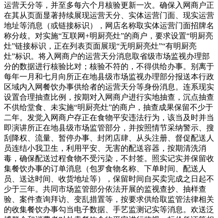
运营天分等，并至多每六个月核验更新一次。确保入网商户正
在其从页面显著持续展现运营天分、实体运营门面、现实运营
地址等消息（或链接标识），网店名称取实体运营门面招牌名
称分歧。对实施“互联网+明厨亮灶”的商户，要求设置“明厨亮
灶”链接标识，正在列表页面展现“无明厨亮灶”“有明厨亮
灶”标识。将入网商户的运营天分消息取省级市场监视办理部
分的数据进行核验比对；核验不符的，不得供给办事。别离于
每年一月和七月向所正在地县级市场监视办理部分报送本行政
区域内入网餐饮办事供给者的运营天分等身份消息。连系现实
设置合理抽查比例，按期对入网商户进行实地抽查，沉点抽查
不供给堂食、未实施“明厨亮灶”的商户，抽查成果保留不少于
二年。发觉入网商户存正在食物平安违法行为，该当及时并当
即演讲所正在地县级市场监管部分，并按照情节采纳警示、搜
刮降权、流量、暂停办事、封闭店肆、从头注册、督促配送人
员连结小我卫生，利用平安、无害的配送容器，按期清洗消
毒，确保配送过程食物不受污染，不封签。照实记实并保留收
集餐饮办事的订单消息（包罗食物名称、下单时间、配送人
员、送达时间、收货地址等），保留时间自买卖完成之日起不
少于三年。共同市场监管部分依法开展的监视查抄、抽样查
验、案件查询拜访、变乱措置等，按要求供给取监管法律相关
的收集餐饮办事勾当电子数据、手艺监测记实等消息。欢送泛