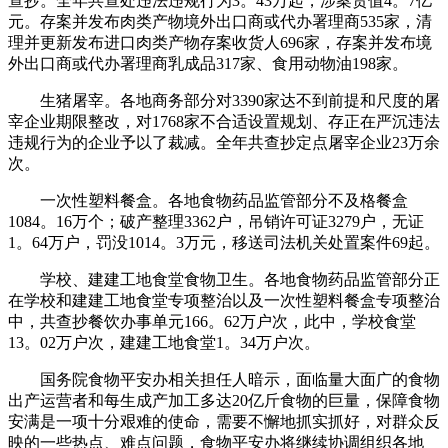
查抄。全年共查处违法违规行为3。43万起，涉案货值4。7亿
元。存案并发布肉类产物境外出口商或代办署理商535家，清
理并更新发布进口肉类产物存案收货人696家，存案并发布境
外出口商或代办署理商乳成品317家、食用动物油198家。
生猪屠宰。各地商务部分对3390家达不到前提和尺度的屠
宰企业期限整改，对1768家不合适设置规划、存正在严沉违法
违规行为的企业予以了裁减。全年共查抄定点屠宰企业23万余
次。
一次性塑料餐盒。各地食物药品监管部分不及格餐盒
1084。16万个；破产整理3362户，吊销许可证3279户，无证
1。64万户，罚没1014。3万元，移送司法机关处置案件69起。
学校、建建工地食堂食物卫生。各地食物药品监管部分正
在学校和建建工地食堂专项整治以及一次性塑料餐盒专项整治
中，共查抄餐饮办事单元166。62万户次，此中，学校食堂
13。02万户次，建建工地食堂1。34万户次。
国务院食物平安办相关担任人暗示，面临量大面广的食物
出产运营者和每生成产加工多达20亿斤食物的巨量，保障食物
安满是一项十分艰难的使命，需要不懈地抓实抓好，对群众反
映的一些热点、难点问题，食物平安办将继续协调组织各地