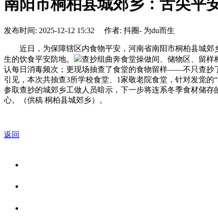
南阳市桐柏县城郊乡：舌尖平安
发布时间: 2025-12-12 15:32 作者: 抖圈- 为du而生
近日，为保障辖区内食物平安，河南省南阳市桐柏县城郊乡
生的饮食平安防地。
查抄组曲奔食堂操做间、储物区、留样
认每日消毒频次；更现场抽查了食堂的食物留样——不只查抄
引见，本次共抽查3所学校食堂、1家敬老院食堂，针对发觉的
参取查抄的城郊乡工做人员暗示，下一步将连系冬季食材储存
心。（供稿 桐柏县城郊乡）。
返回
关于我们
食品安全资讯
食品安全知识