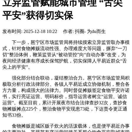
立异监管赋能城市管理 “舌尖
平安”获得切实保
发布时间: 2025-12-18 10:22 作者: 抖圈- 为du而生
下一步，邕宁区市场监管局将持续摸索立异监管取办事模
式，针对食物摊贩流动性强、办理难度大等问题，摒弃“一刀
切”整治体例，鞭策监管从“被动管控”向“自动办事”改变，为
夜间经济健康有序成长保驾护航，切实保障人平易近群众“舌
尖上的平安”。
强化部分结合联动，凝结整治合力。邕宁区市场监管局积
极取分析行政法律部分、各镇人平易近成立协做机制，整合各
方力量，构成强大的法律力。同时督促摊贩签定食物平安许诺
书，实行亮证运营、明码标价，指导运营者树立“运营、诚信
运营”。截至目前，累计开展夜市结合法律查抄32次，查抄食
物摊贩摊点225个，整治食物平安现患73处，下达责令更正通
知书33份。
食物摊贩是城区贩子炊火的活泼载体，也是便平易近办事