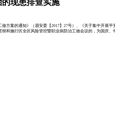
治的现患排查实施
的通知》（眉安委【2017】27号）、《关于集中开展平安出产
贯彻和施行区全区风险管控暨职业病防治工做会议的，为国庆、中