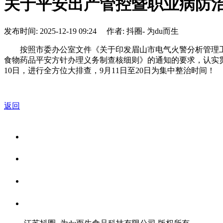
关于平安出产管控暨职业病防
发布时间: 2025-12-19 09:24 作者: 抖圈- 为du而生
按照市委办公室文件《关于印发眉山市电气火警分析管理工做方案
食物药品平安方针办理义务制查核细则》的通知的要求，认实
10日，进行全方位大排查，9月11日至20日为集中整治时间！
返回
关于我们
食品安全资讯
食品安全知识
联系我们