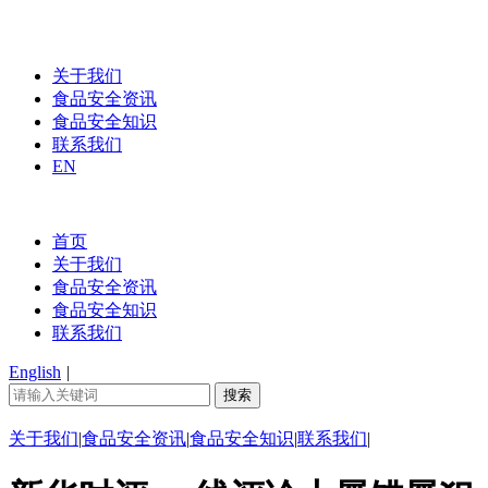
关于我们
食品安全资讯
食品安全知识
联系我们
EN
首页
关于我们
食品安全资讯
食品安全知识
联系我们
English
|
关于我们
|
食品安全资讯
|
食品安全知识
|
联系我们
|